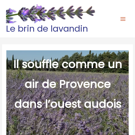
Aller
au
contenu
Main
Le brin de lavandin
Men
Il souffle comme un
air de Provence
dans l’ouest audois